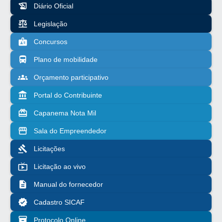
history_edu
Diário Oficial
balance
Legislação
badge
Concursos
directions_bus
Plano de mobilidade
groups
Orçamento participativo
account_balance
Portal do Contribuinte
redeem
Capanema Nota Mil
storefront
Sala do Empreendedor
gavel
Licitações
live_tv
Licitação ao vivo
description
Manual do fornecedor
verified
Cadastro SICAF
inventory_2
Protocolo Online