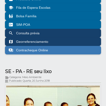
school
Fila de Espera Escolas
family_restroom
Bolsa Família
fact_check
SIM-POA
search
Consulta prévia
map
Georreferenciamento
payments
Contracheque Online
SE - PA - RE seu lixo
Categoria: Meio Ambiente
Publicado: Quarta, 20 Junho 2018