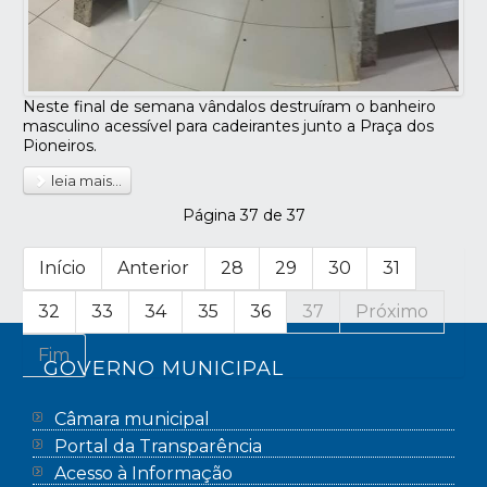
Neste final de semana vândalos destruíram o banheiro
masculino acessível para cadeirantes junto a Praça dos
Pioneiros.
leia mais...
Página 37 de 37
Início
Anterior
28
29
30
31
32
33
34
35
36
37
Próximo
Fim
GOVERNO MUNICIPAL
Câmara municipal
Portal da Transparência
Acesso à Informação