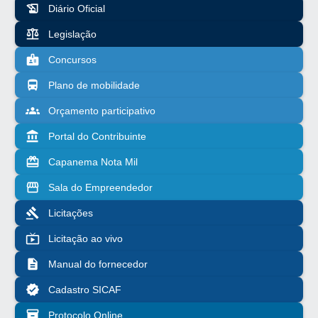
history_edu
Diário Oficial
balance
Legislação
badge
Concursos
directions_bus
Plano de mobilidade
groups
Orçamento participativo
account_balance
Portal do Contribuinte
redeem
Capanema Nota Mil
storefront
Sala do Empreendedor
gavel
Licitações
live_tv
Licitação ao vivo
description
Manual do fornecedor
verified
Cadastro SICAF
inventory_2
Protocolo Online