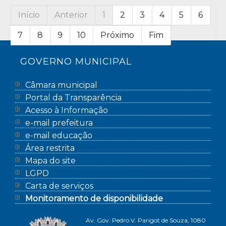
Início
Anterior
1
2
3
4
5
6
7
8
9
10
Próximo
Fim
GOVERNO MUNICIPAL
Câmara municipal
Portal da Transparência
Acesso à Informação
e-mail prefeitura
e-mail educação
Área restrita
Mapa do site
LGPD
Carta de serviços
Monitoramento de disponibilidade
Av. Gov. Pedro V. Parigot de Souza, 1080