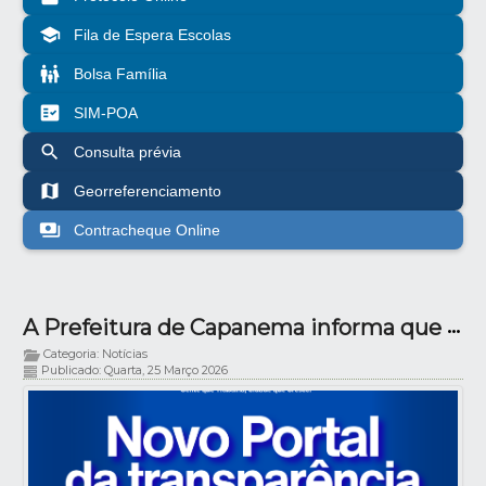
school
Fila de Espera Escolas
family_restroom
Bolsa Família
fact_check
SIM-POA
search
Consulta prévia
map
Georreferenciamento
payments
Contracheque Online
A Prefeitura de Capanema informa que está passando por um importante processo de modernização digital.
Categoria: Notícias
Publicado: Quarta, 25 Março 2026