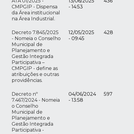
ATA 01/2025 -
13/06/2025
436
CMPGIP - Dispensa
- 14:53
da Área institucional
na Área Industrial.
Decreto 7.845/2025
12/05/2025
428
- Nomeia o Conselho
- 09:45
Municipal de
Planejamento e
Gestão Integrada
Participativa –
CMPGIP - define as
atribuições e outras
providências.
Decreto nº
04/06/2024
597
7.467/2024 - Nomeia
- 13:58
o Conselho
Municipal de
Planejamento e
Gestão Integrada
Participativa -