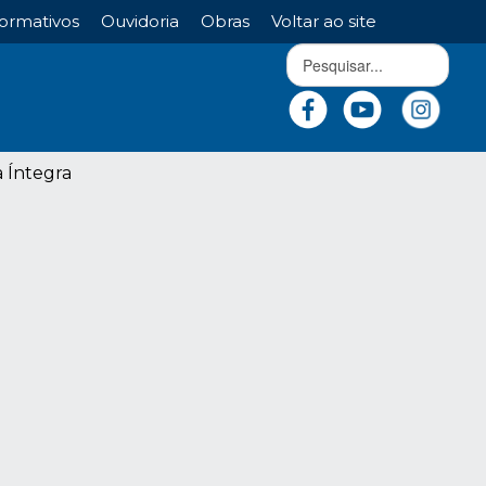
ormativos
Ouvidoria
Obras
Voltar ao site
a Íntegra