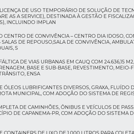
 LICENÇA DE USO TEMPORÁRIO DE SOLUÇÃO DE TEC
RE AS A SERVICE), DESTINADA À GESTÃO E FISCALI
), INCLUINDO IMPLAN
 CENTRO DE CONVIVÊNCIA – CENTRO DIA IDOSO, CO
 4 SALAS DE REPOUSO,SALA DE CONVIVÊNCIA, AMBUL
UAIS, S
LTICA DE VIAS URBANAS EM CAUQ COM 24.636,15 M2
ENAGEM, BASE E SUB-BASE, REVESTIMENTO, MEIO-FI
TRÂNSITO, ENSA
 ÓLEOS LUBRIFICANTES DIVERSOS, GRAXA, FLUÍDO DE
ROTA MUNICIPAL, COM ADOÇÃO DO SISTEMA DE REGI
MPLETA DE CAMINHÕES, ÔNIBUS E VEÍCULOS DE PAS
ÍPIO DE CAPANEMA-PR, COM ADOÇÃO DO SISTEMA D
E CONTAINERS DE LIXO DE 1.000 LITROS PARA COLE