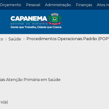
Orçamento
Pessoal
Administração
Finanças
Atos n
Procedimentos Operacionais Padrão (POP’
to
Saúde
ais Atenção Primária em Saúde
o(a)