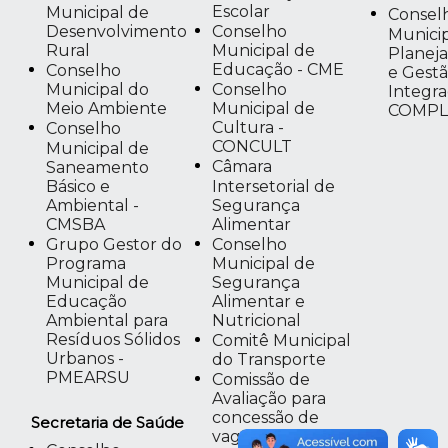
Escolar
Municipal de
Consel
Desenvolvimento
Conselho
Munici
Rural
Municipal de
Planej
Educação - CME
Conselho
e Gest
Municipal do
Conselho
Integra
Meio Ambiente
Municipal de
COMPL
Cultura -
Conselho
CONCULT
Municipal de
Saneamento
Câmara
Básico e
Intersetorial de
Ambiental -
Segurança
CMSBA
Alimentar
Grupo Gestor do
Conselho
Programa
Municipal de
Municipal de
Segurança
Educação
Alimentar e
Ambiental para
Nutricional
Resíduos Sólidos
Comitê Municipal
Urbanos -
do Transporte
PMEARSU
Comissão de
Avaliação para
concessão de
Secretaria de Saúde
vagas integrais da