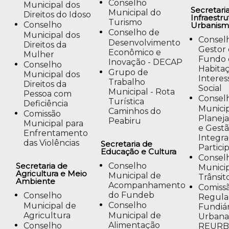
Conselho
Municipal dos
Secretari
Municipal do
Direitos do Idoso
Infraestru
Turismo
Conselho
Urbanis
Conselho de
Municipal dos
Consel
Desenvolvimento
Direitos da
Gestor
Econômico e
Mulher
Fundo 
Inovação - DECAP
Conselho
Habita
Grupo de
Municipal dos
Interes
Trabalho
Direitos da
Social
Municipal - Rota
Pessoa com
Consel
Turística
Deficiência
Munici
Caminhos do
Comissão
Planej
Peabiru
Municipal para
e Gest
Enfrentamento
Integr
das Violências
Secretaria de
Partici
Educação e Cultura
Consel
Secretaria de
Conselho
Munici
Agricultura e Meio
Municipal de
Trânsit
Ambiente
Acompanhamento
Comiss
do Fundeb
Conselho
Regula
Municipal de
Conselho
Fundiár
Agricultura
Municipal de
Urbana
Alimentação
Conselho
REUR