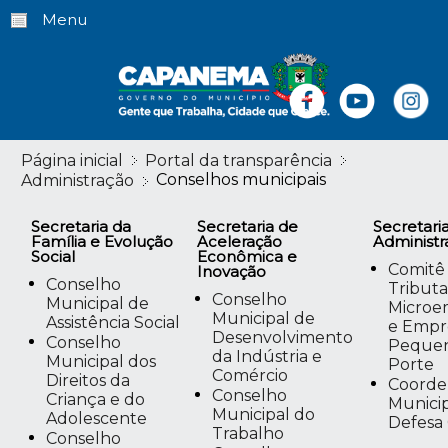
Menu
Página inicial
Portal da transparência
Conselhos municipais
Administração
Secretaria da
Secretaria de
Secretari
Família e Evolução
Aceleração
Administr
Social
Econômica e
Comitê
Inovação
Conselho
Tribut
Conselho
Municipal de
Microe
Municipal de
Assistência Social
e Empr
Desenvolvimento
Conselho
Peque
da Indústria e
Municipal dos
Porte
Comércio
Direitos da
Coorde
Conselho
Criança e do
Munici
Municipal do
Adolescente
Defesa 
Trabalho
Conselho