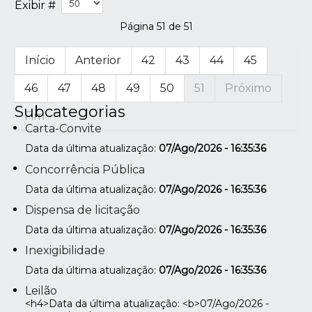
Exibir #
Página 51 de 51
Início
Anterior
42
43
44
45
46
47
48
49
50
51
Próximo
Subcategorias
Fim
Carta-Convite
Data da última atualização:
07/Ago/2026 - 16:35:36
Concorrência Pública
Data da última atualização:
07/Ago/2026 - 16:35:36
Dispensa de licitação
Data da última atualização:
07/Ago/2026 - 16:35:36
Inexigibilidade
Data da última atualização:
07/Ago/2026 - 16:35:36
Leilão
<h4>Data da última atualização: <b>07/Ago/2026 -