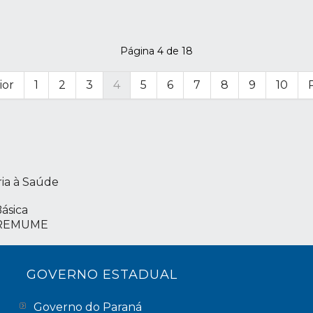
Página 4 de 18
ior
1
2
3
4
5
6
7
8
9
10
ria à Saúde
ásica
– REMUME
GOVERNO ESTADUAL
Governo do Paraná