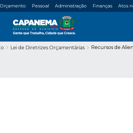
Orçamento
Pessoal
Administração
Finanças
Atos n
Recursos de Alie
to
Lei de Diretrizes Orçamentárias