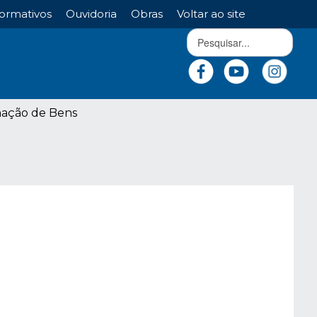
ormativos
Ouvidoria
Obras
Voltar ao site
nação de Bens