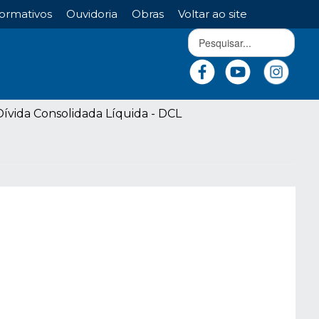
ormativos
Ouvidoria
Obras
Voltar ao site
ívida Consolidada Líquida - DCL