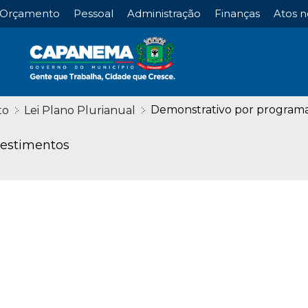
Orçamento
Pessoal
Administração
Finanças
Atos n
Demonstrativo por programa
to
Lei Plano Plurianual
vestimentos