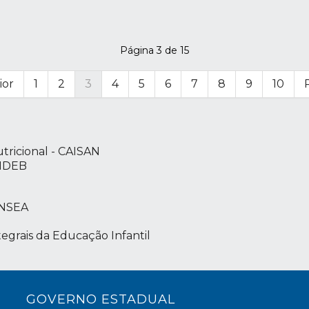
Página 3 de 15
ior
1
2
3
4
5
6
7
8
9
10
tricional - CAISAN
UNDEB
ONSEA
egrais da Educação Infantil
GOVERNO ESTADUAL