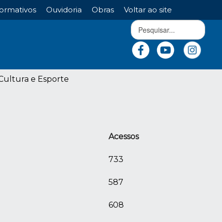
ormativos
Ouvidoria
Obras
Voltar ao site
Cultura e Esporte
Acessos
733
587
608